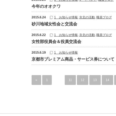
今年のオオクワ
2015.6.24
1 お知らせ情報
,
京北の活動
,
職員ブログ
砂川地域女性会と交流会
2015.6.22
1 お知らせ情報
,
京北の活動
,
職員ブログ
女性部役員会＆役員交流会
2015.6.19
1 お知らせ情報
京都市プレミアム商品・サービス券について
«
1
…
11
12
13
14