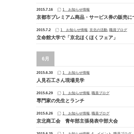
2015.7.16
1 お知らせ情報
京都市プレミアム商品・サービス券の販売に
2015.7.2
1 お知らせ情報
,
京北の活動
,
職員ブログ
立命館大学で「京北ほくほくフェア」
6月
2015.6.30
1 お知らせ情報
人見石工さん現場見学
2015.6.29
1 お知らせ情報
,
職員ブログ
専門家の先生とランチ
2015.6.26
1 お知らせ情報
,
職員ブログ
京北商工会 青年部主張発表中部大会
2015.6.25
1 お知らせ情報
,
4 イベント
,
職員ブログ