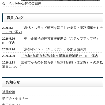
会 YouTube公開のご案内
職員ブログ
「SNS・スライド動画を活用した集客・販路開拓セミナ
2026.8.7
ー」のご案内
「中小企業持続経営支援補助金（ステップアップ枠）」
2026.5.26
のご案内
「京都ポイント（きょうぽ）」参加店舗募集
2026.5.26
「令和8年度京都府起業支援事業費補助金」のご案内
2026.4.20
京都市からのお知らせ「新京都戦略（改定案）への意見
2026.2.13
募集について」
お知らせ
補助金等
講習会・セミナー
商工会だより