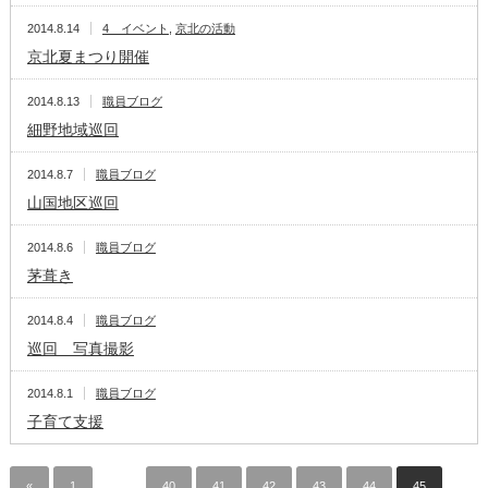
2014.8.14
4 イベント
,
京北の活動
京北夏まつり開催
2014.8.13
職員ブログ
細野地域巡回
2014.8.7
職員ブログ
山国地区巡回
2014.8.6
職員ブログ
茅葺き
2014.8.4
職員ブログ
巡回 写真撮影
2014.8.1
職員ブログ
子育て支援
«
1
…
40
41
42
43
44
45