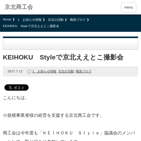
京北商工会
menu
Home
1 お知らせ情報
京北の活動
職員ブログ
KEIHOKU Styleで京北ええとこ撮影会
KEIHOKU Styleで京北ええとこ撮影会
2017.7.12
1 お知らせ情報
,
京北の活動
,
職員ブログ
こんにちは。
小規模事業者様の経営を支援する京北商工会です。
商工会は今年度も「ＫＥＩＨＯＫＵ Ｓｔｙｌｅ」協議会のメンバ