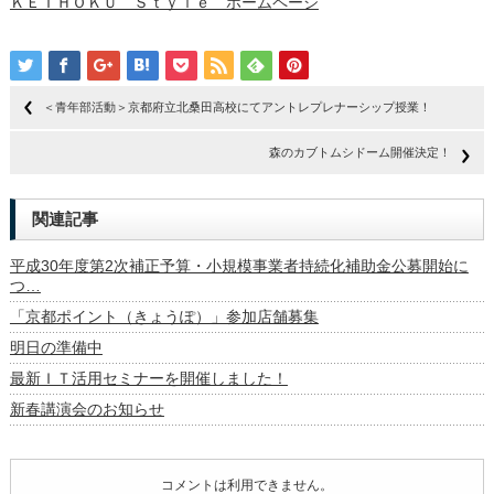
ＫＥＩＨＯＫＵ Ｓｔｙｌｅ ホームページ
＜青年部活動＞京都府立北桑田高校にてアントレプレナーシップ授業！
森のカブトムシドーム開催決定！
関連記事
平成30年度第2次補正予算・小規模事業者持続化補助金公募開始に
つ…
「京都ポイント（きょうぽ）」参加店舗募集
明日の準備中
最新ＩＴ活用セミナーを開催しました！
新春講演会のお知らせ
コメントは利用できません。