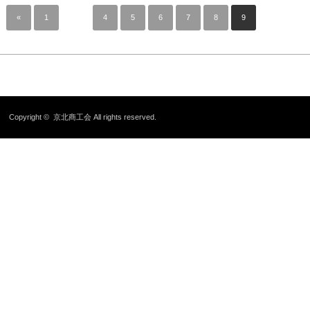
«
1
…
4
5
6
7
8
9
Copyright ©
京北商工会
All rights reserved.