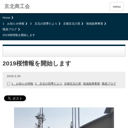
京北商工会
menu
Home
1 お知らせ情報
3 京北の四季だより
京都京北の里
地域振興事業
職員ブログ
2019桜情報を開始します
2019桜情報を開始します
2019.3.30
1 お知らせ情報
,
3 京北の四季だより
,
京都京北の里
,
地域振興事業
,
職員ブログ