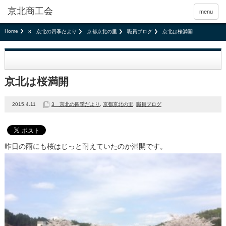
京北商工会
menu
Home
3 京北の四季だより
京都京北の里
職員ブログ
京北は桜満開
京北は桜満開
2015.4.11
3 京北の四季だより
,
京都京北の里
,
職員ブログ
昨日の雨にも桜はじっと耐えていたのか満開です。