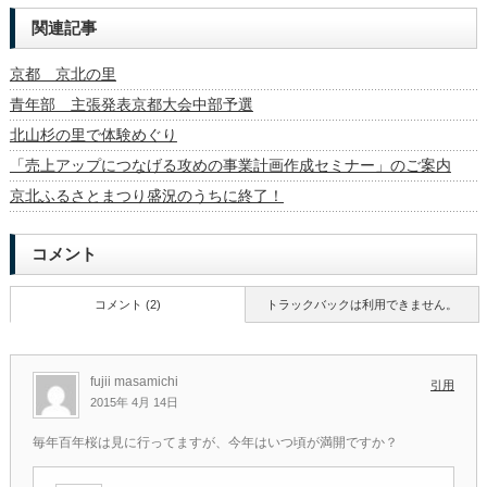
関連記事
京都 京北の里
青年部 主張発表京都大会中部予選
北山杉の里で体験めぐり
「売上アップにつなげる攻めの事業計画作成セミナー」のご案内
京北ふるさとまつり盛況のうちに終了！
コメント
コメント (2)
トラックバックは利用できません。
fujii masamichi
引用
2015年 4月 14日
毎年百年桜は見に行ってますが、今年はいつ頃が満開ですか？