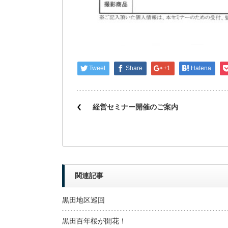
Tweet
Share
+1
Hatena
経営セミナー開催のご案内
関連記事
黒田地区巡回
黒田百年桜が開花！