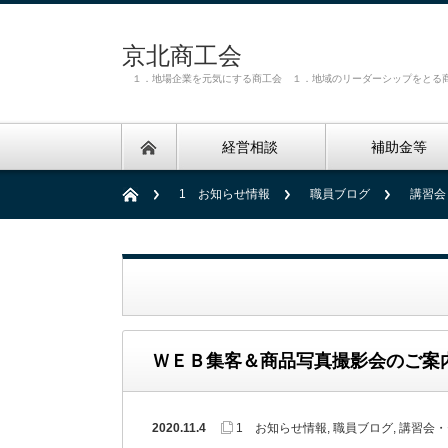
京北商工会
１．地場企業を元気にする商工会 １．地域のリーダーシップをとる
経営相談
補助金等
1 お知らせ情報
職員ブログ
講習会
ＷＥＢ集客＆商品写真撮影会のご案
2020.11.4
1 お知らせ情報
,
職員ブログ
,
講習会・