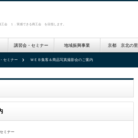
商工会 １．実感できる商工会 を目指します。
講習会・セミナー
地域振興事業
京都 京北の
・セミナー
ＷＥＢ集客＆商品写真撮影会のご案内
内
セミナー