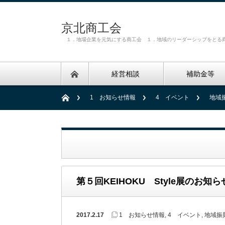
京北商工会
１．地場企業を元気にする商工会 １．地域のリーダーシップをとる
経営相談
補助金等
1 お知らせ情報
4 イベント
地域
第５回KEIHOKU Style展のお知ら
2017.2.17
1 お知らせ情報
,
4 イベント
,
地域振