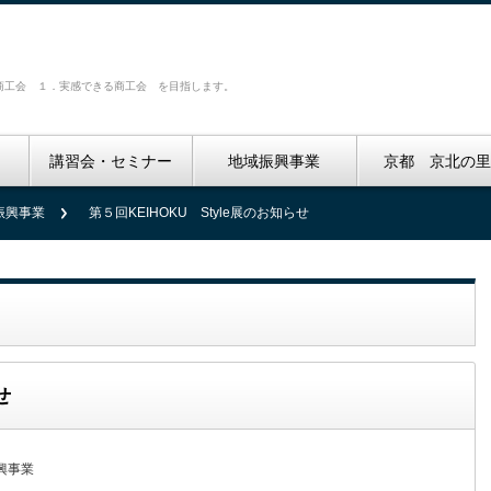
商工会 １．実感できる商工会 を目指します。
講習会・セミナー
地域振興事業
京都 京北の
振興事業
第５回KEIHOKU Style展のお知らせ
せ
興事業