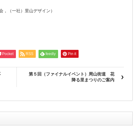
北商工会，（一社）里山デザイン）
Pocket
RSS
feedly
Pin it
応
第５回（ファイナルイベント）周山街道 花
降る里まつりのご案内