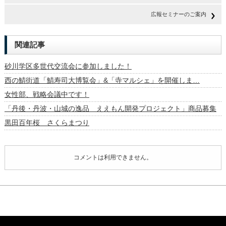
広報セミナーのご案内
関連記事
砂川学区多世代交流会に参加しました！
西の鯖街道「鯖寿司大博覧会」&「寺マルシェ」を開催しま…
女性部、戦略会議中です！
「丹後・丹波・山城の逸品 ええもん開発プロジェクト」商品募集
黒田百年桜 さくらまつり
コメントは利用できません。