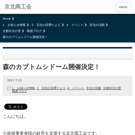
京北商工会
menu
Home
1 お知らせ情報
3 京北の四季だより
4 イベント
京北の活動
京都京北の里
職員ブログ
森のカブトムシドーム開催決定！
森のカブトムシドーム開催決定！
2017.7.13
1 お知らせ情報
,
3 京北の四季だより
,
4 イベント
,
京北の活動
,
京都京北の里
,
職員ブログ
こんにちは。
小規模事業者様の経営を支援する京北商工会です。