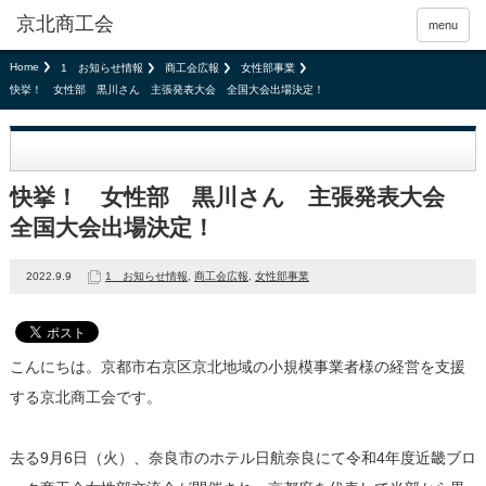
京北商工会
menu
Home
1 お知らせ情報
商工会広報
女性部事業
快挙！ 女性部 黒川さん 主張発表大会 全国大会出場決定！
快挙！ 女性部 黒川さん 主張発表大会
全国大会出場決定！
2022.9.9
1 お知らせ情報
,
商工会広報
,
女性部事業
こんにちは。京都市右京区京北地域の小規模事業者様の経営を支援
する京北商工会です。
去る9月6日（火）、奈良市のホテル日航奈良にて令和4年度近畿ブロ