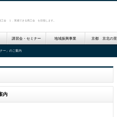
商工会 １．実感できる商工会 を目指します。
講習会・セミナー
地域振興事業
京都 京北の
ミナー」のご案内
案内