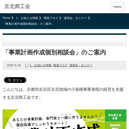
京北商工会
menu
Home
1 お知らせ情報
職員ブログ
講習会・セミナー
「事業計画作成個別相談会」のご案内
「事業計画作成個別相談会」のご案内
2025.5.19
1 お知らせ情報
,
職員ブログ
,
講習会・セミナー
こんにちは。京都市右京区京北地域の小規模事業者様の経営を支援
する京北商工会です。